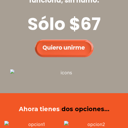
funciona, sin humo.
Sólo $67
Ahora tienes
dos opciones…