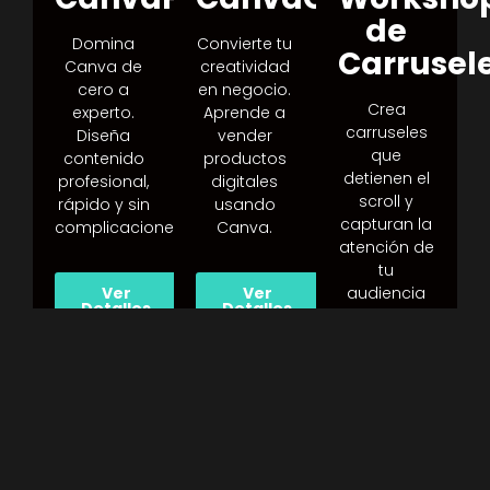
de
Domina
Convierte tu
Carrusel
Canva de
creatividad
cero a
en negocio.
Crea
experto.
Aprende a
carruseles
Diseña
vender
que
contenido
productos
detienen el
profesional,
digitales
scroll y
rápido y sin
usando
capturan la
complicaciones.
Canva.
atención de
tu
Ver
Ver
audiencia
Detalles
Detalles
en
Instagram.
Ver
Detalles